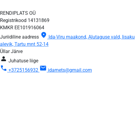
RENDIPLATS OÜ
Registrikood
14131869
KMKR
EE101916064
location_on
Juriidiline aadress
Ida-Viru maakond, Alutaguse vald, Iisaku
alevik, Tartu mnt 52-14
Üllar Järve
person
Juhatuse liige
call
mail
+3725156932
idamets@gmail.com