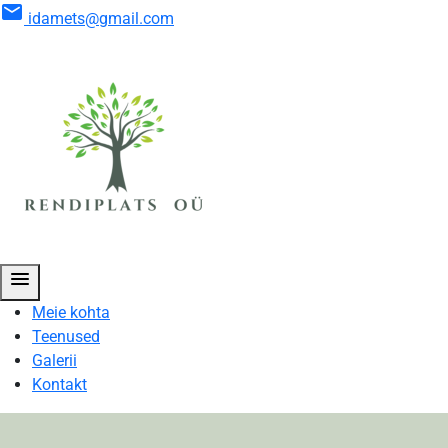
mail
idamets@gmail.com
menu
Meie kohta
Teenused
Galerii
Kontakt
Galerii