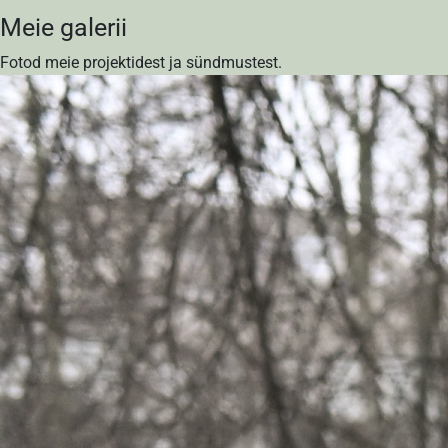
-
Meie galerii
RENDIPLATS
Fotod meie projektidest ja sündmustest.
OÜ